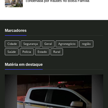
condenada por fraudes no Bolsa Família
Marcadores
Cidade
Segurança
Geral
Agronegócio
região
Saúde
Polícia
Estado
Rural
Matéria em destaque