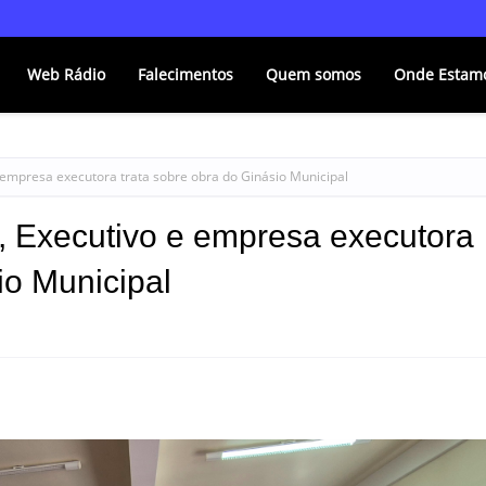
Web Rádio
Falecimentos
Quem somos
Onde Estam
e empresa executora trata sobre obra do Ginásio Municipal
o, Executivo e empresa executora
io Municipal