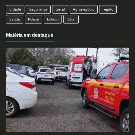
Cidade
Segurança
Geral
Agronegócio
região
Saúde
Polícia
Estado
Rural
Matéria em destaque