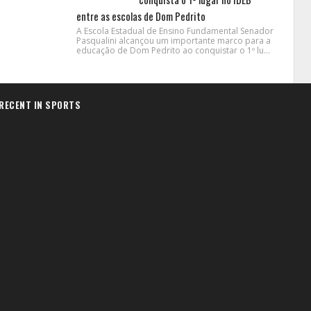
entre as escolas de Dom Pedrito
A Escola Estadual de Ensino Fundamental Senador
Pasqualini alcançou um importante marco para a
educação de Dom Pedrito ao conquistar o 1º lu...
RECENT IN SPORTS