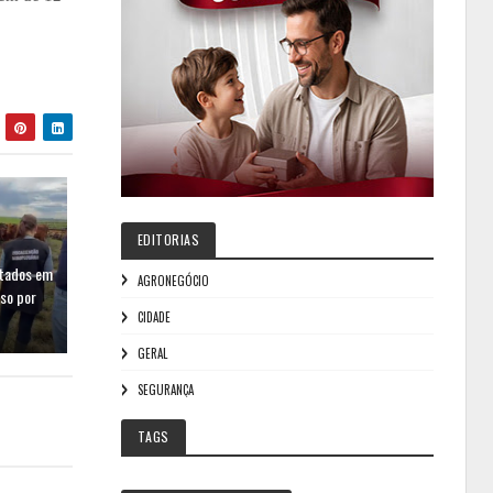
EDITORIAS
rtados em
AGRONEGÓCIO
oso por
CIDADE
GERAL
SEGURANÇA
TAGS