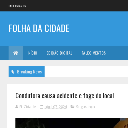
ONDE ESTAMOS
FOLHA DA CIDADE
INÍCIO
EDIÇÃO DIGITAL
FALECIMENTOS
Breaking News
Condutora causa acidente e foge do local
FL Cidade
abril 07, 2024
Segurança