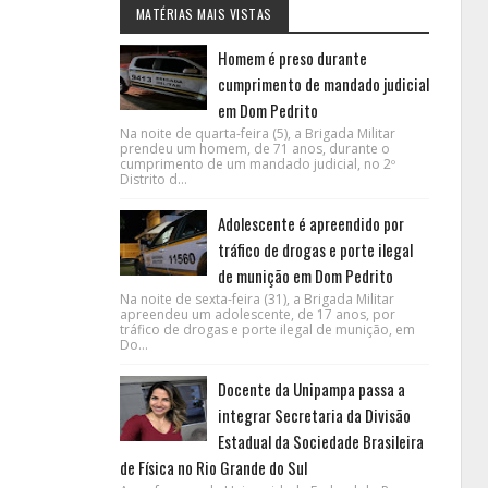
MATÉRIAS MAIS VISTAS
Homem é preso durante
cumprimento de mandado judicial
em Dom Pedrito
Na noite de quarta-feira (5), a Brigada Militar
prendeu um homem, de 71 anos, durante o
cumprimento de um mandado judicial, no 2º
Distrito d...
Adolescente é apreendido por
tráfico de drogas e porte ilegal
de munição em Dom Pedrito
Na noite de sexta-feira (31), a Brigada Militar
apreendeu um adolescente, de 17 anos, por
tráfico de drogas e porte ilegal de munição, em
Do...
Docente da Unipampa passa a
integrar Secretaria da Divisão
Estadual da Sociedade Brasileira
de Física no Rio Grande do Sul