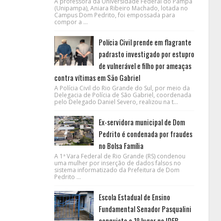
A professora da Universidade Federal do Pampa
(Unipampa), Aniara Ribeiro Machado, lotada no
Campus Dom Pedrito, foi empossada para
compor a ...
Polícia Civil prende em flagrante
padrasto investigado por estupro
de vulnerável e filho por ameaças
contra vítimas em São Gabriel
A Polícia Civil do Rio Grande do Sul, por meio da
Delegacia de Polícia de São Gabriel, coordenada
pelo Delegado Daniel Severo, realizou na t...
Ex-servidora municipal de Dom
Pedrito é condenada por fraudes
no Bolsa Família
A 1ª Vara Federal de Rio Grande (RS) condenou
uma mulher por inserção de dados falsos no
sistema informatizado da Prefeitura de Dom
Pedrito ...
Escola Estadual de Ensino
Fundamental Senador Pasqualini
conquista o 1º lugar no IDEB