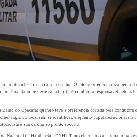
u um motociclista e sua carona feridos. O fato ocorreu no cruzamento da
 no final da noite deste sábado (6). A condutora responsável pelo acid
rua Barão do Upacaraí quando teve a preferência cortada pela condutora
her fugiu do local sem se identificar, enquanto populares acionaram o
ociclista e sua carona ao pronto socorro.
ra Nacional de Habilitação (CNH). Tanto ele quanto a carona, uma jo