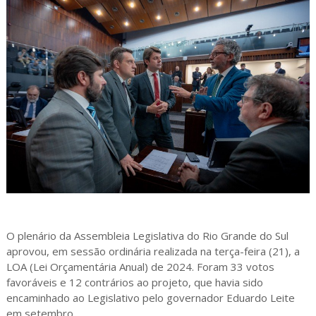
O plenário da Assembleia Legislativa do Rio Grande do Sul
aprovou, em sessão ordinária realizada na terça-feira (21), a
LOA (Lei Orçamentária Anual) de 2024. Foram 33 votos
favoráveis e 12 contrários ao projeto, que havia sido
encaminhado ao Legislativo pelo governador Eduardo Leite
em setembro.