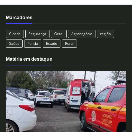
Marcadores
Cidade
Segurança
Geral
Agronegócio
região
Saúde
Polícia
Estado
Rural
Matéria em destaque