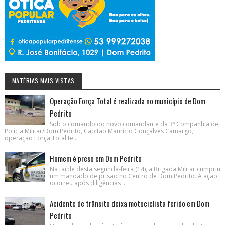
MATÉRIAS MAIS VISTAS
Operação Força Total é realizada no município de Dom
Pedrito
Sob o comando do novo comandante da 3ª Companhia de
Polícia Militar/Dom Pedrito, Capitão Maurício Gonçalves Camargo,
operação Força Total te...
Homem é preso em Dom Pedrito
Na tarde desta segunda-feira (14), a Brigada Militar cumpriu
um mandado de prisão no Centro de Dom Pedrito. A ação
ocorreu após diligências ...
Acidente de trânsito deixa motociclista ferido em Dom
Pedrito