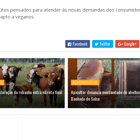
odutos pensados para atender às novas demandas dos consumidor
 apto a veganos.
Facebook
Twitter
Google+
IO
AGRONEGÓCIO
laração do rebanho entra na reta final
Apicultor denuncia mortandade de abelhas
Banhado do Salso