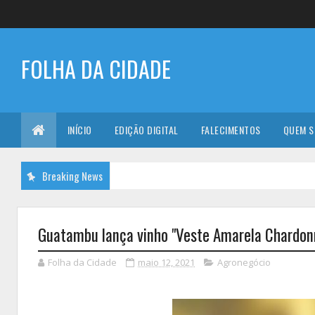
FOLHA DA CIDADE
INÍCIO
EDIÇÃO DIGITAL
FALECIMENTOS
QUEM 
Breaking News
Guatambu lança vinho "Veste Amarela Chardon
Folha da Cidade
maio 12, 2021
Agronegócio