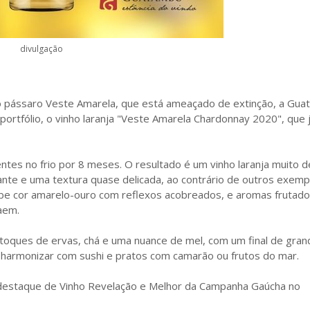
divulgação
o pássaro Veste Amarela, que está ameaçado de extinção, a Gu
portfólio, o vinho laranja "Veste Amarela Chardonnay 2020", que 
es no frio por 8 meses. O resultado é um vinho laranja muito de
ante e uma textura quase delicada, ao contrário de outros exemp
xibe cor amarelo-ouro com reflexos acobreados, e aromas frutad
aem.
toques de ervas, chá e uma nuance de mel, com um final de gran
 harmonizar com sushi e pratos com camarão ou frutos do mar.
 destaque de Vinho Revelação e Melhor da Campanha Gaúcha no