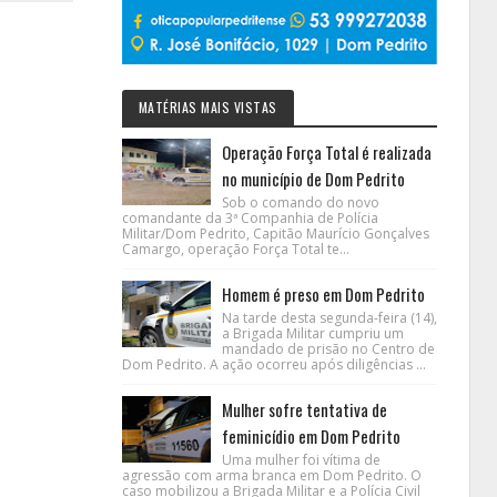
MATÉRIAS MAIS VISTAS
Operação Força Total é realizada
no município de Dom Pedrito
Sob o comando do novo
comandante da 3ª Companhia de Polícia
Militar/Dom Pedrito, Capitão Maurício Gonçalves
Camargo, operação Força Total te...
Homem é preso em Dom Pedrito
Na tarde desta segunda-feira (14),
a Brigada Militar cumpriu um
mandado de prisão no Centro de
Dom Pedrito. A ação ocorreu após diligências ...
Mulher sofre tentativa de
feminicídio em Dom Pedrito
Uma mulher foi vítima de
agressão com arma branca em Dom Pedrito. O
caso mobilizou a Brigada Militar e a Polícia Civil