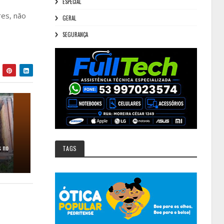
ESPECIAL
es, não
GERAL
SEGURANÇA
 no
TAGS