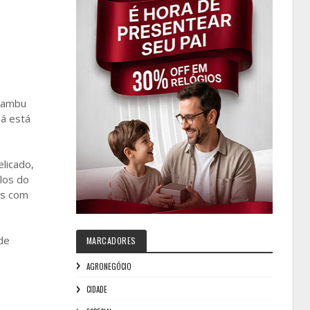
atambu
já está
licado,
los do
os com
de
MARCADORES
AGRONEGÓCIO
CIDADE