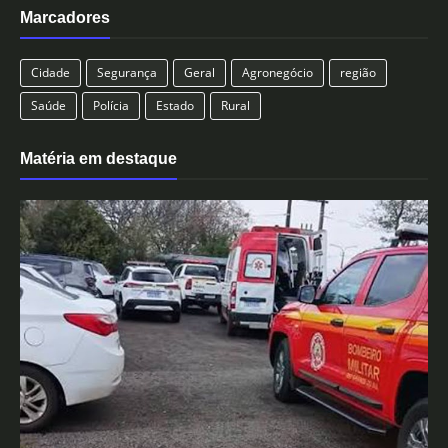
Marcadores
Cidade
Segurança
Geral
Agronegócio
região
Saúde
Polícia
Estado
Rural
Matéria em destaque