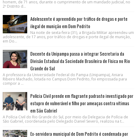
homem, de 71 anos, durante o cumprimento de um mandado judicial, no
2º Distrito d...
Adolescente é apreendido por tráfico de drogas e porte
ilegal de munição em Dom Pedrito
Na noite de sexta-feira (31), a Brigada Militar apreendeu um
adolescente, de 17 anos, por tráfico de drogas e porte ilegal de munição,
em Do...
Docente da Unipampa passa a integrar Secretaria da
Divisão Estadual da Sociedade Brasileira de Física no Rio
Grande do Sul
A professora da Universidade Federal do Pampa (Unipampa), Aniara
Ribeiro Machado, lotada no Campus Dom Pedrito, foi empossada para
compor a ...
Polícia Civil prende em flagrante padrasto investigado por
estupro de vulnerável e filho por ameaças contra vítimas
em São Gabriel
A Polícia Civil do Rio Grande do Sul, por meio da Delegacia de Polícia de
São Gabriel, coordenada pelo Delegado Daniel Severo, realizou na t...
Ex-servidora municipal de Dom Pedrito é condenada por