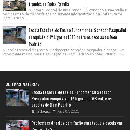
fraudes no Bolsa Família
A 1ª Vara Federal de Rio Grande (RS) condenou uma mulher
por inserção de dados falsos no sistema informatizado da Prefeitura de
Dom Pedrito ...
Escola Estadual de Ensino Fundamental Senador Pasqualini
conquista o 1º lugar no IDEB entre as escolas de Dom
Pedrito
A Escola Estadual de Ensino Fundamental Senador Pasqualini alcançou um
importante marco para a educação de Dom Pedrito ao conquistar o 1º lu...
ÚLTIMAS MATÉRIAS
Escola Estadual de Ensino Fundamental Senador
Pasqualini conquista o 1º lugar no IDEB entre as
escolas de Dom Pedrito
Redação
Aug 07, 2026
Professora é ferida com facão em ataque a escola em
Rosário do Sul