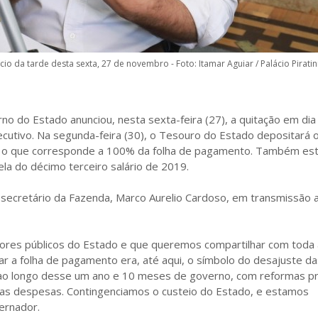
cio da tarde desta sexta, 27 de novembro - Foto: Itamar Aguiar / Palácio Piratin
o do Estado anunciou, nesta sexta-feira (27), a quitação em dia
cutivo. Na segunda-feira (30), o Tesouro do Estado depositará o
los, o que corresponde a 100% da folha de pagamento. Também es
la do décimo terceiro salário de 2019.
o secretário da Fazenda, Marco Aurelio Cardoso, em transmissão 
idores públicos do Estado e que queremos compartilhar com toda 
ar a folha de pagamento era, até aqui, o símbolo do desajuste d
ao longo desse um ano e 10 meses de governo, com reformas p
 as despesas. Contingenciamos o custeio do Estado, e estamos
vernador.