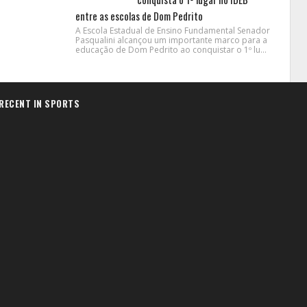
entre as escolas de Dom Pedrito
A Escola Estadual de Ensino Fundamental Senador
Pasqualini alcançou um importante marco para a
educação de Dom Pedrito ao conquistar o 1º lu...
RECENT IN SPORTS