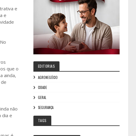
trativa e
a e
ividade
 No
ros
EDITORIAS
ços que o
a ainda,
AGRONEGÓCIO
 de
CIDADE
GERAL
SEGURANÇA
ainda não
 dia e
TAGS
, mas é