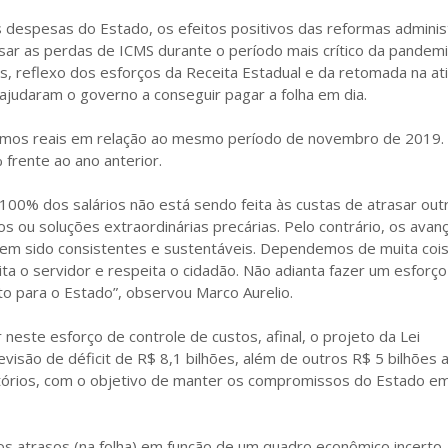
s despesas do Estado, os efeitos positivos das reformas adminis
sar as perdas de ICMS durante o período mais crítico da pandemi
 reflexo dos esforços da Receita Estadual e da retomada na at
judaram o governo a conseguir pagar a folha em dia.
rmos reais em relação ao mesmo período de novembro de 2019.
 frente ao ano anterior.
100% dos salários não está sendo feita às custas de atrasar out
 ou soluções extraordinárias precárias. Pelo contrário, os avan
em sido consistentes e sustentáveis. Dependemos de muita cois
a o servidor e respeita o cidadão. Não adianta fazer um esforço
o para o Estado”, observou Marco Aurelio.
este esforço de controle de custos, afinal, o projeto da Lei
visão de déficit de R$ 8,1 bilhões, além de outros R$ 5 bilhões 
tórios, com o objetivo de manter os compromissos do Estado em
os atrasos (na folha) em função de um quadro econômico incerto