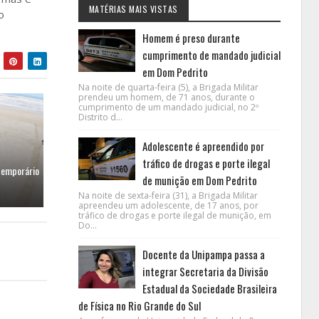
MATÉRIAS MAIS VISTAS
o
Homem é preso durante
cumprimento de mandado judicial
em Dom Pedrito
Na noite de quarta-feira (5), a Brigada Militar
prendeu um homem, de 71 anos, durante o
cumprimento de um mandado judicial, no 2º
Distrito d...
Adolescente é apreendido por
tráfico de drogas e porte ilegal
 temporário
de munição em Dom Pedrito
Na noite de sexta-feira (31), a Brigada Militar
apreendeu um adolescente, de 17 anos, por
tráfico de drogas e porte ilegal de munição, em
Do...
Docente da Unipampa passa a
integrar Secretaria da Divisão
Estadual da Sociedade Brasileira
de Física no Rio Grande do Sul