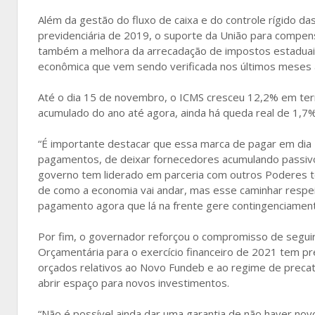
Além da gestão do fluxo de caixa e do controle rígido da
previdenciária de 2019, o suporte da União para compen
também a melhora da arrecadação de impostos estaduais,
econômica que vem sendo verificada nos últimos meses a
Até o dia 15 de novembro, o ICMS cresceu 12,2% em te
acumulado do ano até agora, ainda há queda real de 1,7%
“É importante destacar que essa marca de pagar em dia 
pagamentos, de deixar fornecedores acumulando passivos
governo tem liderado em parceria com outros Poderes t
de como a economia vai andar, mas esse caminhar respeit
pagamento agora que lá na frente gere contingenciament
Por fim, o governador reforçou o compromisso de seguir n
Orçamentária para o exercício financeiro de 2021 tem pre
orçados relativos ao Novo Fundeb e ao regime de preca
abrir espaço para novos investimentos.
“Não é possível ainda dar uma garantia de não haver nov