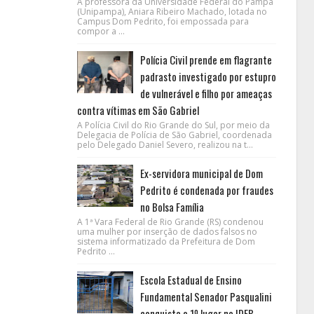
A professora da Universidade Federal do Pampa
(Unipampa), Aniara Ribeiro Machado, lotada no
Campus Dom Pedrito, foi empossada para
compor a ...
Polícia Civil prende em flagrante
padrasto investigado por estupro
de vulnerável e filho por ameaças
contra vítimas em São Gabriel
A Polícia Civil do Rio Grande do Sul, por meio da
Delegacia de Polícia de São Gabriel, coordenada
pelo Delegado Daniel Severo, realizou na t...
Ex-servidora municipal de Dom
Pedrito é condenada por fraudes
no Bolsa Família
A 1ª Vara Federal de Rio Grande (RS) condenou
uma mulher por inserção de dados falsos no
sistema informatizado da Prefeitura de Dom
Pedrito ...
Escola Estadual de Ensino
Fundamental Senador Pasqualini
conquista o 1º lugar no IDEB