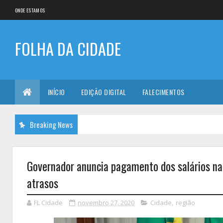
ONDE ESTAMOS
FOLHA DA CIDADE
INÍCIO
EDIÇÃO DIGITAL
FALECIMENTOS
Breaking News
Governador anuncia pagamento dos salários na 
atrasos
FL Cidade
novembro 27, 2020
Cidade
,
região