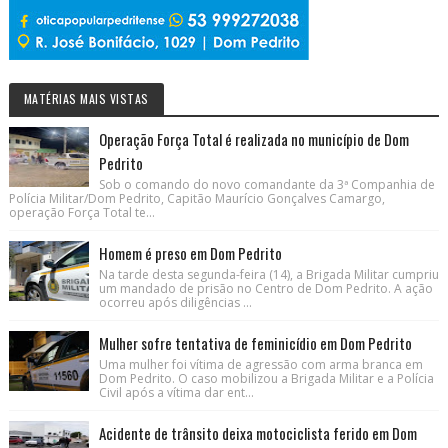
MATÉRIAS MAIS VISTAS
Operação Força Total é realizada no município de Dom
Pedrito
Sob o comando do novo comandante da 3ª Companhia de
Polícia Militar/Dom Pedrito, Capitão Maurício Gonçalves Camargo,
operação Força Total te...
Homem é preso em Dom Pedrito
Na tarde desta segunda-feira (14), a Brigada Militar cumpriu
um mandado de prisão no Centro de Dom Pedrito. A ação
ocorreu após diligências ...
Mulher sofre tentativa de feminicídio em Dom Pedrito
Uma mulher foi vítima de agressão com arma branca em
Dom Pedrito. O caso mobilizou a Brigada Militar e a Polícia
Civil após a vítima dar ent...
Acidente de trânsito deixa motociclista ferido em Dom