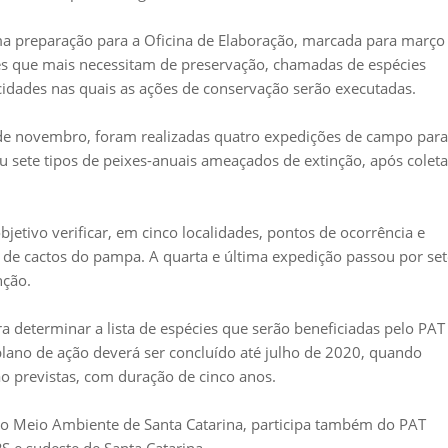
ma preparação para a Oficina de Elaboração, marcada para março
cies que mais necessitam de preservação, chamadas de espécies
as cidades nas quais as ações de conservação serão executadas.
8 de novembro, foram realizadas quatro expedições de campo para
u sete tipos de peixes-anuais ameaçados de extinção, após coleta
jetivo verificar, em cinco localidades, pontos de ocorrência e
 de cactos do pampa. A quarta e última expedição passou por set
nção.
a determinar a lista de espécies que serão beneficiadas pelo PAT
O plano de ação deverá ser concluído até julho de 2020, quando
o previstas, com duração de cinco anos.
do Meio Ambiente de Santa Catarina, participa também do PAT