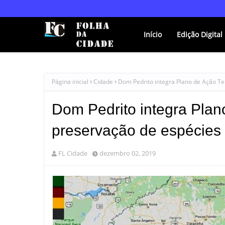
Início
Edição Digital
Página inicial
Cidade
Dom Pedrito integra Plano de Ação Te
Dom Pedrito integra Plano
preservação de espécies
FL Cidade
dezembro 02, 2019