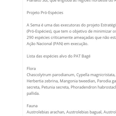
Planalto Sul, que engloba as regiões nordeste do R
Projeto Pró-Espécies
A Sema é uma das executoras do projeto Estratég
(Pró-Espécies), que tem o objetivo de minimizar 
290 espécies criticamente ameaçadas que não es
Ação Nacional (PAN) em execução.
Lista das espécies alvo do PAT Bagé
Flora
Chascolytrum parodianum, Cypella magnicristata, C
Herbertia zebrina, Mangonia tweedian, Parodia ga
secreta, Petunia secreta, Phoradendron habrostach
pallida.
Fauna
Austrolebias arachan, Austrolebias bagual, Austro