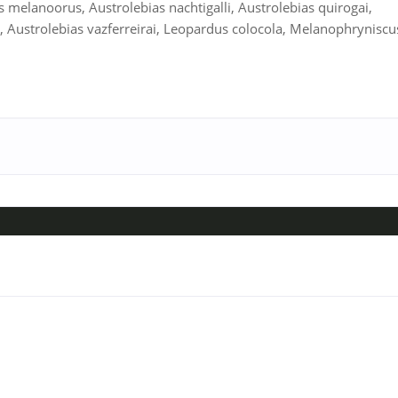
 melanoorus, Austrolebias nachtigalli, Austrolebias quirogai,
s, Austrolebias vazferreirai, Leopardus colocola, Melanophryniscu