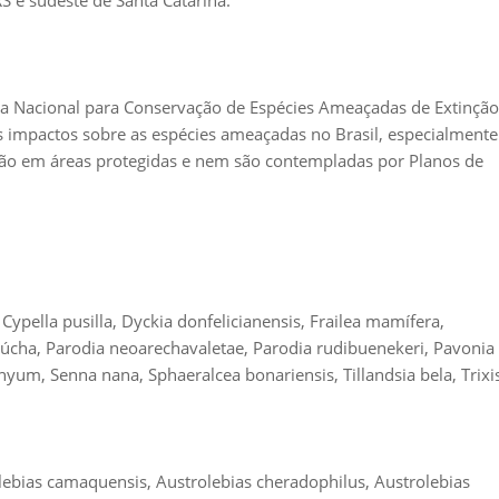
S e sudeste de Santa Catarina.
ia Nacional para Conservação de Espécies Ameaçadas de Extinção
os impactos sobre as espécies ameaçadas no Brasil, especialmente
tão em áreas protegidas e nem são contempladas por Planos de
ypella pusilla, Dyckia donfelicianensis, Frailea mamífera,
úcha, Parodia neoarechavaletae, Parodia rudibuenekeri, Pavonia
yum, Senna nana, Sphaeralcea bonariensis, Tillandsia bela, Trixi
lebias camaquensis, Austrolebias cheradophilus, Austrolebias