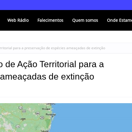
Web Rádio
Falecimentos
Quem somos
Onde Estam
rritorial para a preservação de espécies ameaçadas de extinção
 de Ação Territorial para a
 ameaçadas de extinção