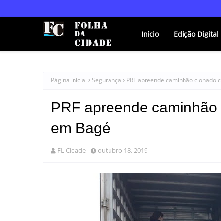
Início
Edição Digital
Página inicial
Segurança
PRF apreende caminhão clonado 
PRF apreende caminhão 
em Bagé
FL Cidade
outubro 18, 2019