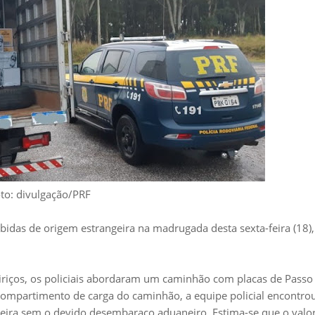
to: divulgação/PRF
as de origem estrangeira na madrugada desta sexta-feira (18),
iriços, os policiais abordaram um caminhão com placas de Passo
 compartimento de carga do caminhão, a equipe policial encontro
geira sem o devido desembaraço aduaneiro. Estima-se que o valo