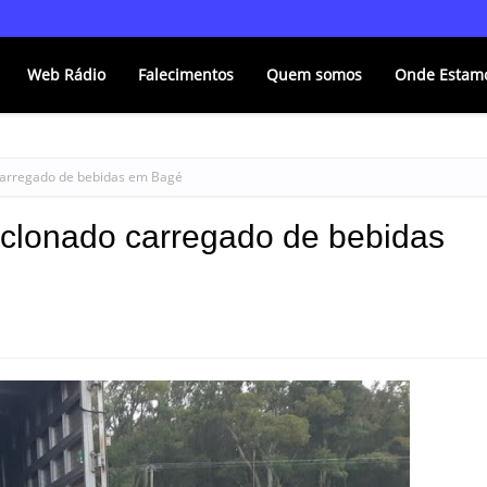
Web Rádio
Falecimentos
Quem somos
Onde Estam
carregado de bebidas em Bagé
clonado carregado de bebidas