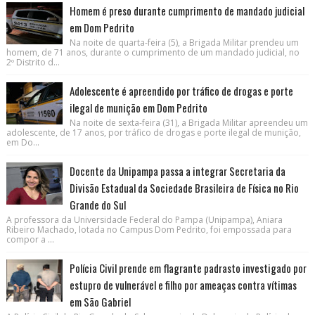
Homem é preso durante cumprimento de mandado judicial
em Dom Pedrito
Na noite de quarta-feira (5), a Brigada Militar prendeu um
homem, de 71 anos, durante o cumprimento de um mandado judicial, no
2º Distrito d...
Adolescente é apreendido por tráfico de drogas e porte
ilegal de munição em Dom Pedrito
Na noite de sexta-feira (31), a Brigada Militar apreendeu um
adolescente, de 17 anos, por tráfico de drogas e porte ilegal de munição,
em Do...
Docente da Unipampa passa a integrar Secretaria da
Divisão Estadual da Sociedade Brasileira de Física no Rio
Grande do Sul
A professora da Universidade Federal do Pampa (Unipampa), Aniara
Ribeiro Machado, lotada no Campus Dom Pedrito, foi empossada para
compor a ...
Polícia Civil prende em flagrante padrasto investigado por
estupro de vulnerável e filho por ameaças contra vítimas
em São Gabriel