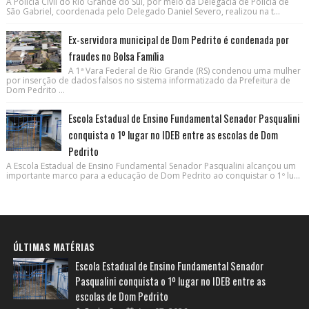
A Polícia Civil do Rio Grande do Sul, por meio da Delegacia de Polícia de
São Gabriel, coordenada pelo Delegado Daniel Severo, realizou na t...
Ex-servidora municipal de Dom Pedrito é condenada por
fraudes no Bolsa Família
A 1ª Vara Federal de Rio Grande (RS) condenou uma mulher
por inserção de dados falsos no sistema informatizado da Prefeitura de
Dom Pedrito ...
Escola Estadual de Ensino Fundamental Senador Pasqualini
conquista o 1º lugar no IDEB entre as escolas de Dom
Pedrito
A Escola Estadual de Ensino Fundamental Senador Pasqualini alcançou um
importante marco para a educação de Dom Pedrito ao conquistar o 1º lu...
ÚLTIMAS MATÉRIAS
Escola Estadual de Ensino Fundamental Senador
Pasqualini conquista o 1º lugar no IDEB entre as
escolas de Dom Pedrito