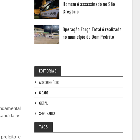
Homem é assassinado no São
Gregório
Operação Força Total é realizada
no município de Dom Pedrito
EDITORIAS
AGRONEGÓCIO
CIDADE
GERAL
undamental
SEGURANÇA
candidatas
TAGS
prefeito e