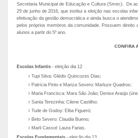
Secretaria Municipal de Educação e Cultura (Smec). De aco
29 de junho de 2016, que institui a eleição nas escolas in
efetivação da gestão democrática e ainda busca o atendim
pelos próprios membros da comunidade. Possuem direito a 
alunos a partir do 5º ano.
CONFIRA 
Escolas Infantis
- eleição dia 12
Tupi Silva: Glédis Quincozes Dias;
Patrícia Pinto e Mariza Severo: Marluze Quadros;
Maria Francisca: Mara São João; Denise Araújo (ún
Santa Terezinha: Cilene Castilho;
Tude de Godoy: Elba Figueró;
Beto Severo: Claudia Bueno;
Marli Cassol: Laura Farias.
Escolas Fundamentais
- eleição dia 13