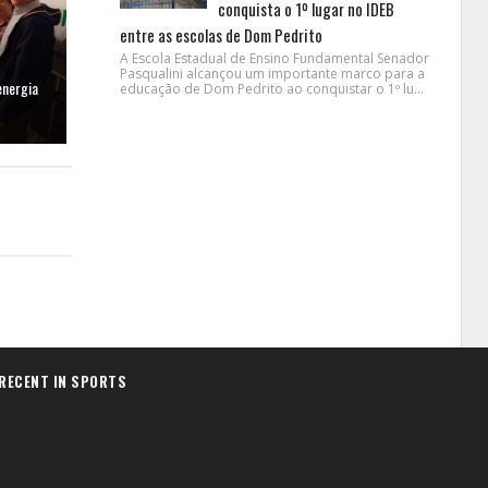
conquista o 1º lugar no IDEB
entre as escolas de Dom Pedrito
A Escola Estadual de Ensino Fundamental Senador
Pasqualini alcançou um importante marco para a
energia
educação de Dom Pedrito ao conquistar o 1º lu...
RECENT IN SPORTS