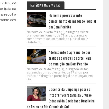
 2.182, de
MATÉRIAS MAIS VISTAS
e trata da
 a escolha
Homem é preso durante
ntante dos
cumprimento de mandado judicial
em Dom Pedrito
Na noite de quarta-feira (5), a Brigada Militar
prendeu um homem, de 71 anos, durante o
cumprimento de um mandado judicial, no 2º
Distrito d...
Adolescente é apreendido por
tráfico de drogas e porte ilegal
de munição em Dom Pedrito
Na noite de sexta-feira (31), a Brigada Militar
apreendeu um adolescente, de 17 anos, por
tráfico de drogas e porte ilegal de munição, em
Do...
Docente da Unipampa passa a
integrar Secretaria da Divisão
Estadual da Sociedade Brasileira
de Física no Rio Grande do Sul