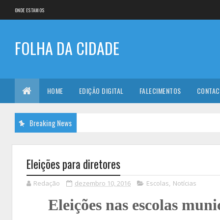
ONDE ESTAMOS
FOLHA DA CIDADE
HOME
EDIÇÃO DIGITAL
FALECIMENTOS
CONTAC
Breaking News
Eleições para diretores
Redação
dezembro 10, 2016
Escolas
,
Notícias
Eleições nas escolas mun