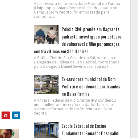
A professora da Universidade Federal do Pampa
(Unipampa), Aniara Ribeiro Machado, lotada no
Campus Dom Pedrito, foi empossada para
compor a ...
Polícia Civil prende em flagrante
padrasto investigado por estupro
de vulnerável e filho por ameaças
contra vítimas em São Gabriel
A Polícia Civil do Rio Grande do Sul, por meio da
Delegacia de Polícia de São Gabriel, coordenada
pelo Delegado Daniel Severo, realizou na t...
Ex-servidora municipal de Dom
Pedrito é condenada por fraudes
no Bolsa Família
A 1ª Vara Federal de Rio Grande (RS) condenou
uma mulher por inserção de dados falsos no
sistema informatizado da Prefeitura de Dom
Pedrito ...
Escola Estadual de Ensino
Fundamental Senador Pasqualini