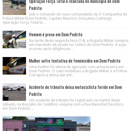
Operação Força Total é realizada no município de Dom
Pedrito
Sob o comando do novo comandante da 3ª Companhia de
Polícia Militar/Dom Pedrito, Capitão Maurício Gonçalves Camargo,
operação Força Total te...
Homem é preso em Dom Pedrito
Na tarde desta segunda-feira (14), a Brigada Militar cumpriu
um mandado de prisão no Centro de Dom Pedrito. A ação
ocorreu após diligências ...
Mulher sofre tentativa de feminicídio em Dom Pedrito
Uma mulher foi vítima de agressão com arma branca em
Dom Pedrito. O caso mobilizou a Brigada Militar e a Polícia
Civil após a vítima dar ent...
Acidente de trânsito deixa motociclista ferido em Dom
Pedrito
Um acidente de trânsito foi registrado na manhã deste
sábado, na Rua Júlio de Castilhos, esquina com a Rua Marechal Deodoro,
em Dom Pedrito....