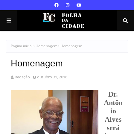
Página inicial
Homenagem
Homenagem
Homenagem
Redação
outubro 31, 2016
Dr.
Antôn
io
Alves
será