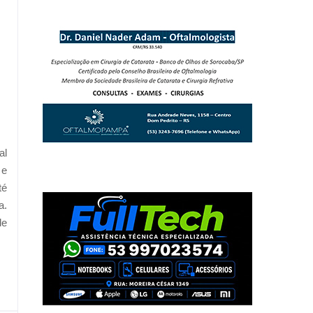
al
 e
té
a.
de