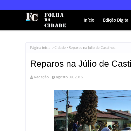
Início
Edição Digital
Página inicial
Cidade
Reparos na Júlio de Castilhos
Reparos na Júlio de Cast
Redação
agosto 08, 2016