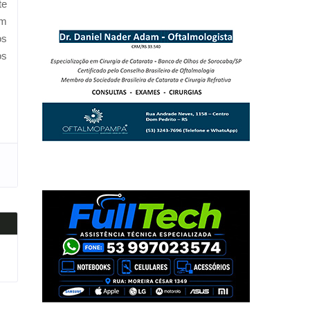
te
em
os
os