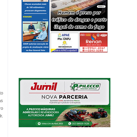
to
às
ro
r.