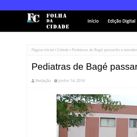
Início
Edição Digital
Página inicial
Cidade
Pediatras de Bagé passarão a atender
Pediatras de Bagé passar
Redação
junho 14, 2016