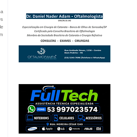
ma
Os
de
um