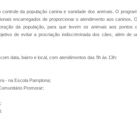
 controle da população canina e sanidade dos animais. O progra
sionais encarregados de proporcionar o atendimento aos caninos. 
laboração da população, para que levem os animais aos pontos 
bjetivo de evitar a procriação indiscriminada dos cães, além de 
om data, bairro e local, com atendimentos das 9h às 13h:
ura - na Escola Pamplona;
 Comunitário Promorar;
;
;