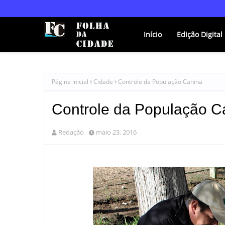
Início
Edição Digital
Página inicial
Cidade
Controle da População Canina
Controle da População C
Redação
maio 23, 2016