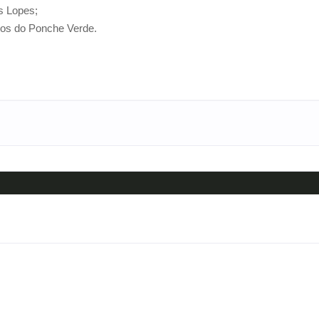
as Lopes;
los do Ponche Verde.