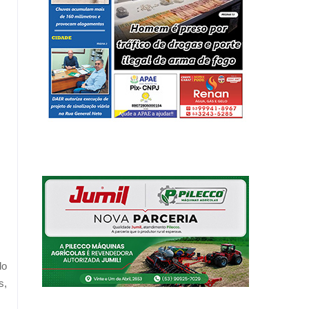
do
s,