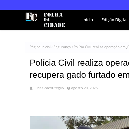
Início
Edição Digital
Página inicial
Segurança
Polícia Civil realiza operação em 
Polícia Civil realiza oper
recupera gado furtado e
Lucas Zacouteguy
agosto 20, 2025