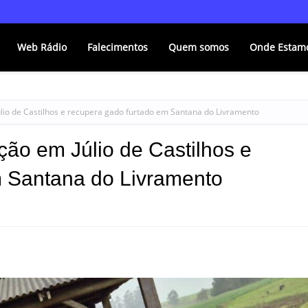
Web Rádio
Falecimentos
Quem somos
Onde Estam
Júlio de Castilhos e recupera gado furtado em Santana do Livramento
ação em Júlio de Castilhos e
m Santana do Livramento