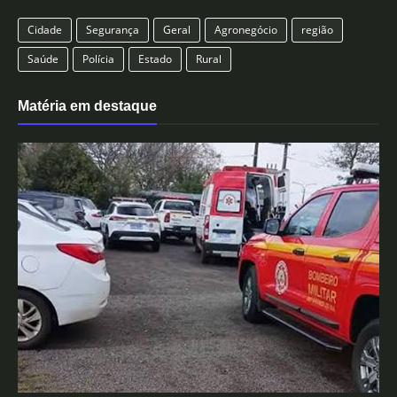
Cidade
Segurança
Geral
Agronegócio
região
Saúde
Polícia
Estado
Rural
Matéria em destaque