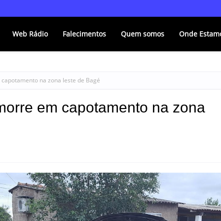
Web Rádio
Falecimentos
Quem somos
Onde Estam
 capotamento na zona leste de Bagé
morre em capotamento na zona