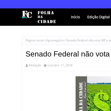
Início
Edição Digital
Página inicial
Agronegócio
Senado Federal não vota MP e p
Senado Federal não vota
Redação
outubro 11, 2018