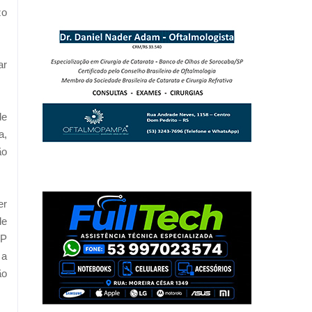
zo
ar
de
a,
ão
er
de
MP
 a
ão