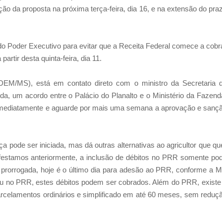
o da proposta na próxima terça-feira, dia 16, e na extensão do pra
o Poder Executivo para evitar que a Receita Federal comece a cobr
artir desta quinta-feira, dia 11.
DEM/MS), está em contato direto com o ministro da Secretaria 
a, um acordo entre o Palácio do Planalto e o Ministério da Fazend
s imediatamente e aguarde por mais uma semana a aprovação e sanç
 pode ser iniciada, mas dá outras alternativas ao agricultor que qu
ifestamos anteriormente, a inclusão de débitos no PRR somente po
o prorrogada, hoje é o último dia para adesão ao PRR, conforme a 
luiu no PRR, estes débitos podem ser cobrados. Além do PRR, existe
s parcelamentos ordinários e simplificado em até 60 meses, sem reduç