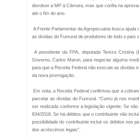
devolver a MP à Câmara, mas que confia na aprovaçã
até o fim do ano.
A Frente Parlamentar da Agropecuária busca ajuda d
as dívidas do Funrural de produtores de todo o país a p
A presidente da FPA, deputada Tereza Cristina (
Governo, Carlos Marun, para negociar alguma medid
para que a Receita Federal não execute as dívida
da nova prorrogação.
Em nota, a Receita Federal confirmou que a cobrança
parcelar as dívidas do Funrural. “Como já nos man
ser realizada conforme a legislação vigente. Se nã
834/2018. Se há débitos que o contribuinte não inc
possibilidade do contribuinte incluir os débitos no
dos acréscimos legais”.