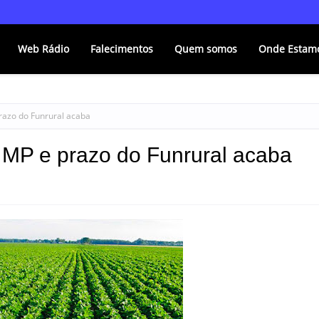
Web Rádio
Falecimentos
Quem somos
Onde Estam
razo do Funrural acaba
 MP e prazo do Funrural acaba