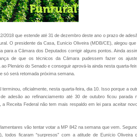
42/2018 que estende até 31 de dezembro deste ano o prazo de ades
ural. O presidente da Casa, Eunício Oliveira (MDB/CE), alegou que
ia para a Câmara dos Deputados corrigir alguns pontos. Ainda assi
rança de que os técnicos da Câmara pudessem fazer os ajust
o Plenário do Senado e conseguir aprová-la ainda nesta quarta-feir
0 e só será retomada próxima semana.
erminou, oficialmente, nesta quarta-feira, dia 10. Isso porque a out
 de adesão ao refinanciamento até 30 de outubro ficou parada 
 a Receita Federal não tem mais respaldo em lei para aceitar nov
rlamentares vão tentar votar a MP 842 na semana que vem. Segun
 todos ficaram “surpresos” com a atitude de Eunício Oliveira 