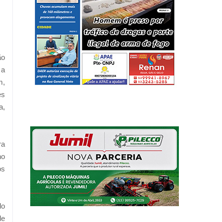
ão
 a
m,
es
a,
ra
no
os
do
de