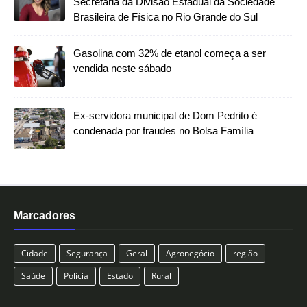
Secretaria da Divisão Estadual da Sociedade
Brasileira de Física no Rio Grande do Sul
Gasolina com 32% de etanol começa a ser
vendida neste sábado
Ex-servidora municipal de Dom Pedrito é
condenada por fraudes no Bolsa Família
Marcadores
Cidade
Segurança
Geral
Agronegócio
região
Saúde
Polícia
Estado
Rural