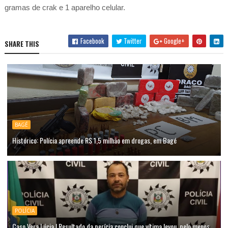
gramas de crak e 1 aparelho celular.
Facebook
Twitter
Google+
SHARE THIS
BAGÉ
Histórico: Polícia apreende R$ 1,5 milhão em drogas, em Bagé
POLÍCIA
Caso Vera Lúcia | Resultado da perícia conclui que vítima levou, pelo menos,