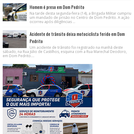
Homem é preso em Dom Pedrito
Na tarde desta segunda-feira (14), a Brigada Militar cumpriu
um mandado de prisão no Centro de Dom Pedrito. A ação
ocorreu após diligências ...
Acidente de trânsito deixa motociclista ferido em Dom
Pedrito
Um acidente de trânsito foi registrado na manhã deste
sábado, na Rua Júlio de Castilhos, esquina com a Rua Marechal Deodoro,
em Dom Pedrito....