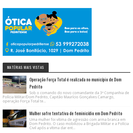
MATÉRIAS MAIS VISTAS
Operação Força Total é realizada no município de Dom
Pedrito
Sob o comando do novo comandante da 3ª Companhia de
Polícia Militar/Dom Pedrito, Capitão Maurício Gonçalves Camargo,
operação Força Total te...
Mulher sofre tentativa de feminicídio em Dom Pedrito
Uma mulher foi vítima de agressão com arma branca em
Dom Pedrito. O caso mobilizou a Brigada Militar e a Polícia
Civil após a vítima dar ent...