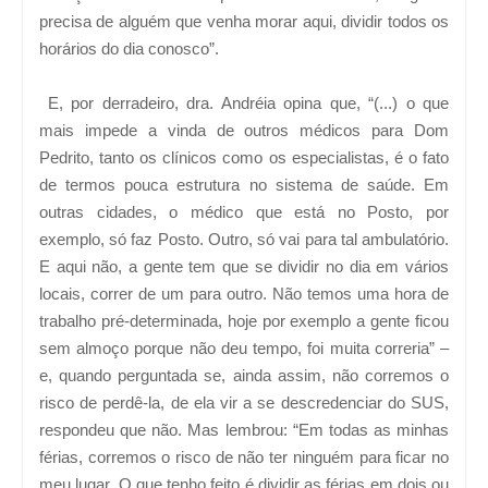
precisa de alguém que venha morar aqui, dividir todos os
horários do dia conosco”.
E, por derradeiro, dra. Andréia opina que, “(...) o que
mais impede a vinda de outros médicos para Dom
Pedrito, tanto os clínicos como os especialistas, é o fato
de termos pouca estrutura no sistema de saúde. Em
outras cidades, o médico que está no Posto, por
exemplo, só faz Posto. Outro, só vai para tal ambulatório.
E aqui não, a gente tem que se dividir no dia em vários
locais, correr de um para outro. Não temos uma hora de
trabalho pré-determinada, hoje por exemplo a gente ficou
sem almoço porque não deu tempo, foi muita correria” –
e, quando perguntada se, ainda assim, não corremos o
risco de perdê-la, de ela vir a se descredenciar do SUS,
respondeu que não. Mas lembrou: “Em todas as minhas
férias, corremos o risco de não ter ninguém para ficar no
meu lugar. O que tenho feito é dividir as férias em dois ou