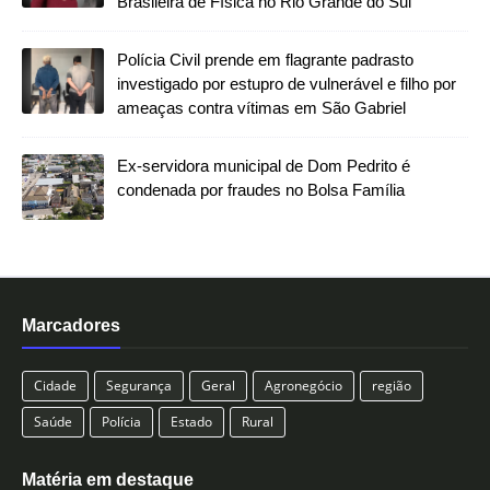
Brasileira de Física no Rio Grande do Sul
Polícia Civil prende em flagrante padrasto
investigado por estupro de vulnerável e filho por
ameaças contra vítimas em São Gabriel
Ex-servidora municipal de Dom Pedrito é
condenada por fraudes no Bolsa Família
Marcadores
Cidade
Segurança
Geral
Agronegócio
região
Saúde
Polícia
Estado
Rural
Matéria em destaque