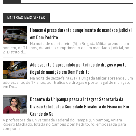
MATÉRIAS MAIS VISTAS
Homem é preso durante cumprimento de mandado judicial
em Dom Pedrito
Na noite de quarta-feira (5), a Brigada Militar prendeu um
homem, de 71 anos, durante o cumprimento de um mandado judicial, no
2º Distrito d...
Adolescente é apreendido por tráfico de drogas e porte
ilegal de munição em Dom Pedrito
Na noite de sexta-feira (31), a Brigada Militar apreendeu um
adolescente, de 17 anos, por tráfico de drogas e porte ilegal de munição,
em Do...
Docente da Unipampa passa a integrar Secretaria da
Divisão Estadual da Sociedade Brasileira de Física no Rio
Grande do Sul
A professora da Universidade Federal do Pampa (Unipampa), Aniara
Ribeiro Machado, lotada no Campus Dom Pedrito, foi empossada para
compor a ...