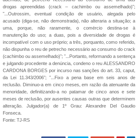
drogas apreendidas (crack – cachimbo ou assemelhado)";
"...Outrossim, eventual condição de usuário, alegada pelo
acusado (diga-se, não demonstrada), não alteraria a situação; a
uma, porque, não raramente, o comércio destina-se à
manutenção do uso; a duas, pois a diversidade de drogas é
incompatível com o uso próprio; a três, porquanto, como referido,
não dispunha o reu de petrecho necessário ao consumo do crack
(cachimbo ou assemelhado)"; "...Portanto, reformando a sentença
e julgando procedente a denúncia, condeno o reu ALESSANDRO
CARDONA BORGES por incurso nas sanções do art. 33, caput,
da Lei 11.343/2006"; "...Fixo a pena base em seis anos de
reclusão. Diminuo-a em cinco meses, em razão da atenuante da
menoridade, definitizando-a no patamar de cinco anos e sete
meses de reclusão, por ausentes causas outras que determinem
alteração. Julgador(a) de 1º Grau: Alexandre Del Gaudio
Fonseca.
Fonte: TJ-RS