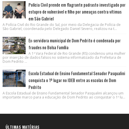
Polícia Civil prende em flagrante padrasto investigado por
estupro de vulnerável e filho por ameaças contra vítimas
em São Gabriel
A Polícia Civil do Rio Grande do Sul, por meio da Delegacia de Polícia de
São Gabriel, coordenada pelo Delegado Daniel Severo, realizou na t...
Ex-servidora municipal de Dom Pedrito é condenada por
fraudes no Bolsa Família
A 1ª Vara Federal de Rio Grande (RS) condenou uma mulher
por inserção de dados falsos no sistema informatizado da Prefeitura de
Dom Pedrito ...
Escola Estadual de Ensino Fundamental Senador Pasqualini
conquista o 1º lugar no IDEB entre as escolas de Dom
Pedrito
A Escola Estadual de Ensino Fundamental Senador Pasqualini alcançou um
importante marco para a educação de Dom Pedrito ao conquistar o 1º lu...
ÚLTIMAS MATÉRIAS