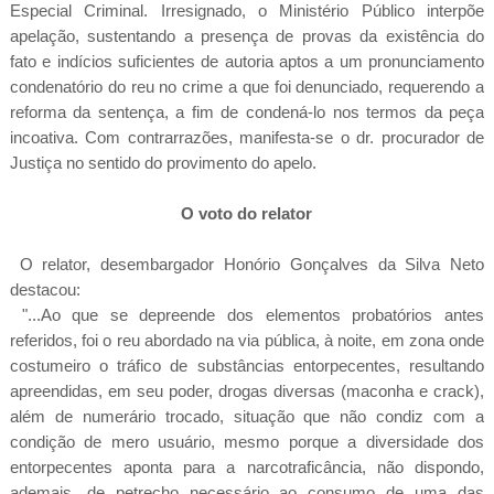
Especial Criminal. Irresignado, o Ministério Público interpõe
apelação, sustentando a presença de provas da existência do
fato e indícios suficientes de autoria aptos a um pronunciamento
condenatório do reu no crime a que foi denunciado, requerendo a
reforma da sentença, a fim de condená-lo nos termos da peça
incoativa. Com contrarrazões, manifesta-se o dr. procurador de
Justiça no sentido do provimento do apelo.
O voto do relator
O relator, desembargador Honório Gonçalves da Silva Neto
destacou:
"...Ao que se depreende dos elementos probatórios antes
referidos, foi o reu abordado na via pública, à noite, em zona onde
costumeiro o tráfico de substâncias entorpecentes, resultando
apreendidas, em seu poder, drogas diversas (maconha e crack),
além de numerário trocado, situação que não condiz com a
condição de mero usuário, mesmo porque a diversidade dos
entorpecentes aponta para a narcotraficância, não dispondo,
ademais, de petrecho necessário ao consumo de uma das