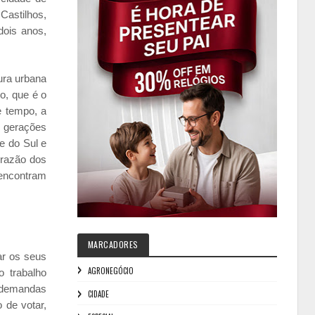
Castilhos,
dois anos,
ura urbana
o, que é o
e tempo, a
s gerações
e do Sul e
 razão dos
a encontram
MARCADORES
ar os seus
AGRONEGÓCIO
o trabalho
s demandas
CIDADE
 de votar,