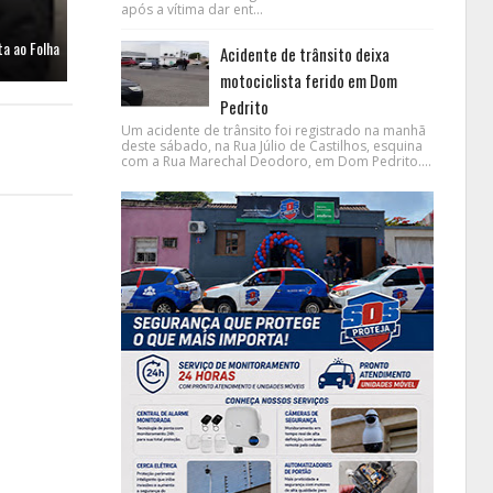
após a vítima dar ent...
a ao Folha
Acidente de trânsito deixa
motociclista ferido em Dom
Pedrito
Um acidente de trânsito foi registrado na manhã
deste sábado, na Rua Júlio de Castilhos, esquina
com a Rua Marechal Deodoro, em Dom Pedrito....