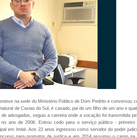
esteve na sede do Ministério Público de Dom Pedrito e conversou 
 natural de Caxias do Sul, é casado, pai de um filho de um ano e qua
 de advogados, seguiu a carreira onde a vocação foi transmitida pe
no ano de 2008. Entrou cedo para o serviço público - primeiro 
cipal em Imbé. Aos 22 anos ingressou como servidor do poder judici
ncurso para promotor de justiça e em 2014 assumiu o cargo na 