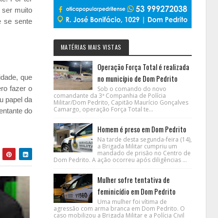
 ser muito
e se sente
MATÉRIAS MAIS VISTAS
Operação Força Total é realizada
idade, que
no município de Dom Pedrito
ro fazer o
Sob o comando do novo
comandante da 3ª Companhia de Polícia
u papel da
Militar/Dom Pedrito, Capitão Maurício Gonçalves
Camargo, operação Força Total te...
entante do
Homem é preso em Dom Pedrito
Na tarde desta segunda-feira (14),
a Brigada Militar cumpriu um
mandado de prisão no Centro de
Dom Pedrito. A ação ocorreu após diligências ...
Mulher sofre tentativa de
feminicídio em Dom Pedrito
Uma mulher foi vítima de
agressão com arma branca em Dom Pedrito. O
caso mobilizou a Brigada Militar e a Polícia Civil