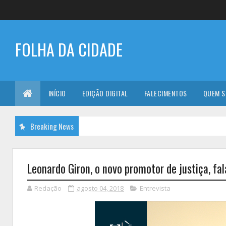
FOLHA DA CIDADE
INÍCIO
EDIÇÃO DIGITAL
FALECIMENTOS
QUEM 
Breaking News
Leonardo Giron, o novo promotor de justiça, fal
Redação
agosto 04, 2018
Entrevista