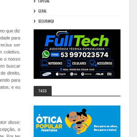
ESPECIAL
GERAL
SEGURANÇA
no que diz
edade para
recisa ser
 coletivo.
ue o nosso
mem buscar
e direito,
zendo para
atos, e eu
TAGS
or disse:
ncepção, o
e. Por ter