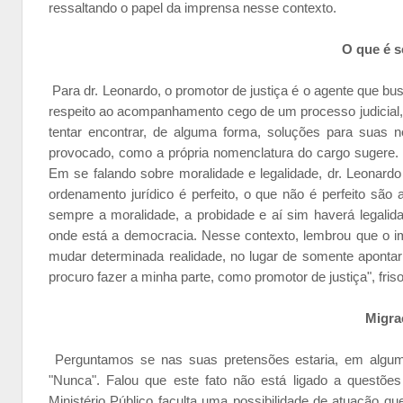
ressaltando o papel da imprensa nesse contexto.
O que é s
Para dr. Leonardo, o promotor de justiça é o agente que bu
respeito ao acompanhamento cego de um processo judicial
tentar encontrar, de alguma forma, soluções para suas ne
provocado, como a própria nomenclatura do cargo sugere.
Em se falando sobre moralidade e legalidade, dr. Leonardo
ordenamento jurídico é perfeito, o que não é perfeito sã
sempre a moralidade, a probidade e aí sim haverá legalid
onde está a democracia. Nesse contexto, lembrou que o i
mudar determinada realidade, no lugar de somente apontar
procuro fazer a minha parte, como promotor de justiça", fris
Migra
Perguntamos se nas suas pretensões estaria, em algum
"Nunca". Falou que este fato não está ligado a questõe
Ministério Público faculta uma possibilidade de atuação qu