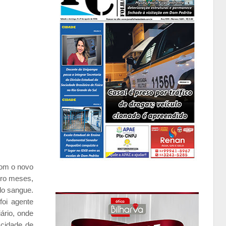
com o novo
tro meses,
lo sangue.
foi agente
ário, onde
cidade de