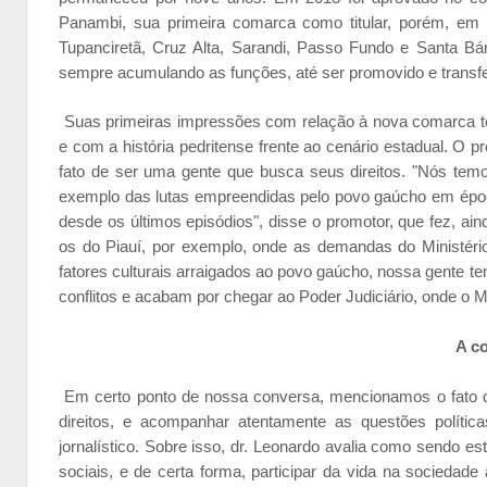
Panambi, sua primeira comarca como titular, porém, em s
Tupanciretã, Cruz Alta, Sarandi, Passo Fundo e Santa Bá
sempre acumulando as funções, até ser promovido e transfer
Suas primeiras impressões com relação à nova comarca tem
e com a história pedritense frente ao cenário estadual. O 
fato de ser uma gente que busca seus direitos. "Nós te
exemplo das lutas empreendidas pelo povo gaúcho em época
desde os últimos episódios", disse o promotor, que fez, ai
os do Piauí, por exemplo, onde as demandas do Ministé
fatores culturais arraigados ao povo gaúcho, nossa gente te
conflitos e acabam por chegar ao Poder Judiciário, onde o Mi
A c
Em certo ponto de nossa conversa, mencionamos o fato de
direitos, e acompanhar atentamente as questões política
jornalístico. Sobre isso, dr. Leonardo avalia como sendo
sociais, e de certa forma, participar da vida na sociedade