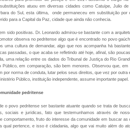
ubstituições atuou em diversas cidades como Catuípe, Julio de 
rbara do Sul, esta última, onde permaneceu em substituição por 
ido para a Capital da Paz, cidade que ainda não conhecia.
 sido positivas. Dr. Leonardo admirou-se bastante com a arquitet
promotor observa no pedritense algo que é encontrado no povo gaúch
mos uma cultura de demandar, algo que nos acompanha há bastant
s passadas, o que acaba se refletindo até hoje, afinal, são pouca
nda, uma relação entre os dados do Tribunal de Justiça do Rio Grand
rio Público, em comparação, são bem menores. Observou que, em
m por norma de conduta, lutar pelos seus direitos, que vez por outr
nistério Público, instituição independente, assume importante papel.
omunidade pedritense
 o povo pedritense ser bastante atuante quando se trata de busc
s, sociais e jurídicas, fato que testemunhamos através de noss
 este comportamento, fruto do interesse da comunidade em buscar a
 a qual pertence, e isso é cidadania, algo que vai muito além do ato