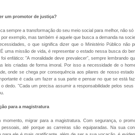
er um promotor de justiça?
sca sempre a transformação do seu meio social para melhor, não só 
, por exemplo, mas também é aquele que busca a demanda na soci
cessidades, o que significa dizer que o Ministério Público não p
 É uma missão de vida, é representar o estado nessa busca do bem
 foi enfático: "A moralidade deve prevalecer", sempre lembrando q
o as leis criadas de forma imoral. Por isso a necessidade de o ho
ade, onde se chega por consequência aos pilares de nosso estado d
mportante é cada um fazer a sua parte e pensar no que se está fa
 o dedo. "Cada um precisa assumir a responsabilidade pelos seus 
ou.
ção para
a magistratura
 momento, migrar para a magistratura. Com segurança, o promot
s pessoais, até porque as carreiras são equiparadas. Na sua co
e para ele é mais gratificante, além de ser a sua vocação, é evident