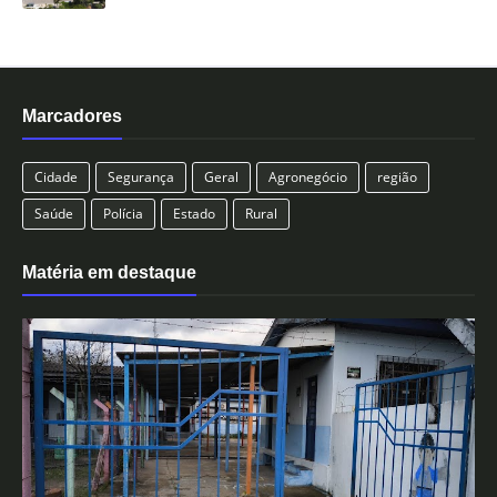
Marcadores
Cidade
Segurança
Geral
Agronegócio
região
Saúde
Polícia
Estado
Rural
Matéria em destaque