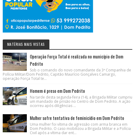
MATÉRIAS MAIS VISTAS
Operação Força Total é realizada no município de Dom
Pedrito
Sob o comando do novo comandante da 3ª Companhia de
Polícia Militar/Dom Pedrito, Capitão Maurício Gonçalves Camargo,
operação Força Total te...
Homem é preso em Dom Pedrito
Na tarde desta segunda-feira (14), a Brigada Militar cumpriu
um mandado de prisão no Centro de Dom Pedrito. A ação
ocorreu após diligências ...
Mulher sofre tentativa de feminicídio em Dom Pedrito
Uma mulher foi vítima de agressão com arma branca em
Dom Pedrito. O caso mobilizou a Brigada Militar e a Polícia
Civil após a vítima dar ent...