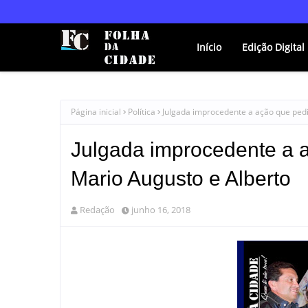
Início
Edição Digital
Página inicial
Política
Julgada improcedente a ação que pedi
Julgada improcedente a 
Mario Augusto e Alberto
Redação
junho 16, 2018