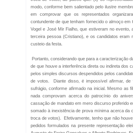
modo, conforme bem salientado pelo ilustre membro 
em comprovar que os representados organizara
contundente de que tenham fornecido o almoço em tr
Vogel e José Mir Fialho, que estiveram no evento,
terceira pessoa (Cristiano), e os candidatos era
custeio da festa.
Portanto, considerando que para a caracterização da
de que houve a interferência direta ou indireta dos
pelos simples discursos despendidos pelos candida
de votos.
Diante disso, é impossível afirmar, d
sufrágio, conforme afirmado na inicial. Mesmo as 
nada comprovam acerca do patrocínio do aniversá
cassação de mandato em mero discurso proferido em
somado à inexistência de prova mínima acerca da c
troca de votos). Efetivamente, tenho que não houve 
pedidos formulados na presente representação ele
Augusto de Freire Gonçalves e Alberto Rodrigues. F