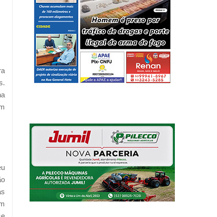
ra
s.
na
om
eu
ão
as
em
se