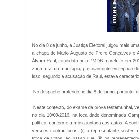
No dia 8 de junho, a Justiça Eleitoral julgou mais u
a chapa de Mario Augusto de Freire Gonçalves e Al
Álvaro Raul, candidato pelo PMDB a prefeito em 201
zona rural do município, precisamente em época de 
isso, segundo a acusação de Raul, estava caracteri
No despacho proferido no dia 8 de junho, portanto, con
Neste contexto, do exame da prova testemunhal, ve
no dia 10/09/2016, na localidade denominada Cam
política, conforme a mídia juntada aos autos. A con
versões contraditórias: (i) o representante susten
troca de votos, ao passo que: (ii) os representado