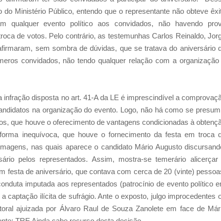
do Ministério Público, entendo que o representante não obteve êxi
m qualquer evento político aos convidados, não havendo pro
oca de votos. Pelo contrário, as testemunhas Carlos Reinaldo, Jor
 afirmaram, sem sombra de dúvidas, que se tratava do aniversário 
m meros convidados, não tendo qualquer relação com a organização
 infração disposta no art. 41-A da LE é imprescindível a comprovaç
 candidatos na organização do evento. Logo, não há como se presumi
tos, que houve o oferecimento de vantagens condicionadas à obtenç
e forma inequívoca, que houve o fornecimento da festa em troca 
filmagens, nas quais aparece o candidato Mário Augusto discursand
rio pelos representados. Assim, mostra-se temerário alicerçar
 festa de aniversário, que contava com cerca de 20 (vinte) pessoa
onduta imputada aos representados (patrocínio de evento político 
a captação ilícita de sufrágio. Ante o exposto, julgo improcedentes 
itoral ajuizada por Álvaro Raul de Souza Zanolete em face de Már
onte: TRE Ainda cabe recurso desta decisão.