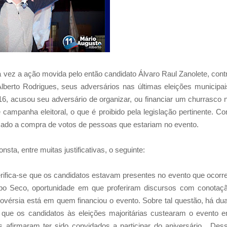
ma vez a ação movida pelo então candidato Álvaro Raul Zanolete, cont
berto Rodrigues, seus adversários nas últimas eleições municipai
6, acusou seu adversário de organizar, ou financiar um churrasco 
campanha eleitoral, o que é proibido pela legislação pertinente. C
zado a compra de votos de pessoas que estariam no evento.
sta, entre muitas justificativas, o seguinte:
rifica-se que os candidatos estavam presentes no evento que ocorr
po Seco, oportunidade em que proferiram discursos com conotaç
trovérsia está em quem financiou o evento. Sobre tal questão, há du
ta que os candidatos às eleições majoritárias custearam o evento 
s afirmaram ter sido convidados a participar do aniversário.
Des