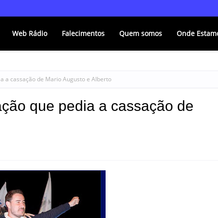
Web Rádio
Falecimentos
Quem somos
Onde Estam
a a cassação de Mario Augusto e Alberto
ação que pedia a cassação de