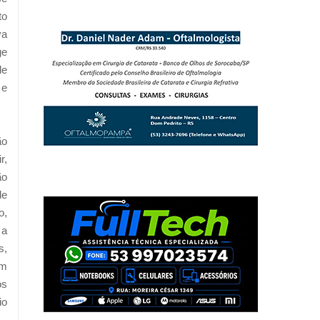
to
va
ge
de
 e
ão
r,
ão
de
o,
 a
s,
em
os
io