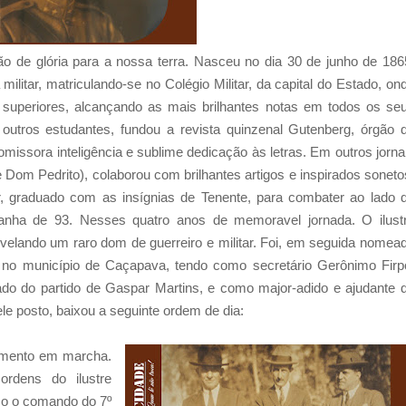
 de glória para a nossa terra. Nasceu no dia 30 de junho de 186
ilitar, matriculando-se no Colégio Militar, da capital do Estado, on
superiores, alcançando as mais brilhantes notas em todos os se
utros estudantes, fundou a revista quinzenal Gutenberg, órgão 
omissora inteligência e sublime dedicação às letras. Em outros jorna
e Dom Pedrito), colaborou com brilhantes artigos e inspirados soneto
ar, graduado com as insígnias de Tenente, para combater ao lado 
panha de 93. Nesses quatro anos de memoravel jornada. O ilust
evelando um raro dom de guerreiro e militar. Foi, em seguida nomea
 no município de Caçapava, tendo como secretário Gerônimo Firp
ado do partido de Gaspar Martins, e como major-adido e ajudante 
ele posto, baixou a seguinte ordem de dia:
amento em marcha.
ordens do ilustre
mo o comando do 7º