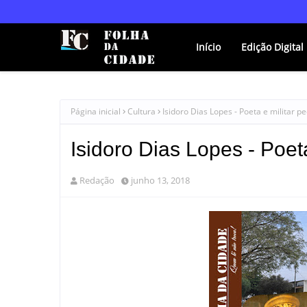
Início
Edição Digital
Página inicial
Cultura
Isidoro Dias Lopes - Poeta e militar p
Isidoro Dias Lopes - Poeta
Redação
junho 13, 2018