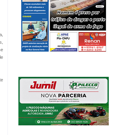
a,
s,
me
de
te