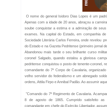
O nome do general Isidoro Dias Lopes é um padrão
Apenas com a idade de 20 anos, abraçou a carreira m
soube conquistar a estima e a admiração de seus 
exames. Na capital do Estado, em companhia de o
Sociedade Literária Carlos Ferreira, onde revelou pr
do Estado e na Gazeta Pedritense (primeiro jornal d
Abandonou mais tarde o seu brilhante curso milit
coronel Salgado, quando estalou a gloriosa cam
pedritense conquistou o posto de tenente-coronel, r
comandante do 7º Corpo de Cavalaria, organizado
velho servidor do federalismo e um abnegado sold
ordens, Attila Firpo e Annibal Padão. Ao assumir aqu
"Comando do 7º Regimento de Cavalaria. Acamp
8 de agosto de 1865. Cumprido satisfeito as 
comandante em chefe do Exército Libertador, assu