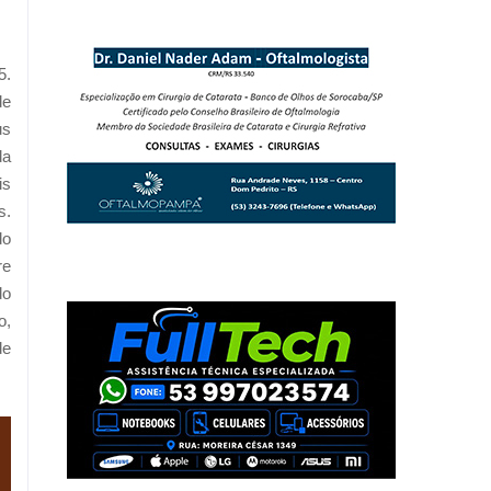
5.
de
us
da
is
s.
do
re
do
o,
de