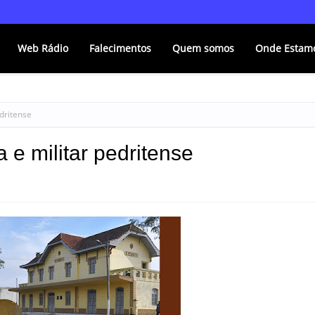
Web Rádio
Falecimentos
Quem somos
Onde Estam
edritense
 e militar pedritense