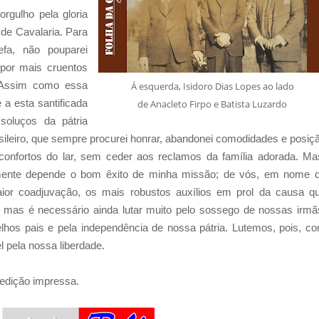
rgulho pela gloria
 de Cavalaria. Para
efa, não pouparei
, por mais cruentos
. Assim como essa
Á esquerda, Isidoro Dias Lopes ao lado
 a esta santificada
de Anacleto Firpo e Batista Luzardo
oluços da pátria
rasileiro, que sempre procurei honrar, abandonei comodidades e posiç
 confortos do lar, sem ceder aos reclamos da família adorada. Ma
lmente depende o bom êxito de minha missão; de vós, em nome 
aior coadjuvação, os mais robustos auxílios em prol da causa q
, mas é necessário ainda lutar muito pelo sossego de nossas irmã
elhos pais e pela independência de nossa pátria. Lutemos, pois, c
l pela nossa liberdade.
 edição impressa.