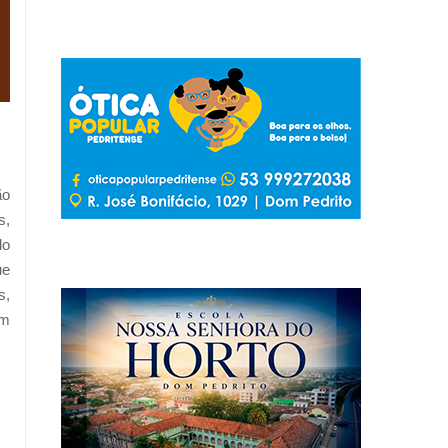
ão
s,
do
ue
s,
om