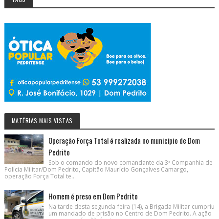
MATÉRIAS MAIS VISTAS
Operação Força Total é realizada no município de Dom
Pedrito
Sob o comando do novo comandante da 3ª Companhia de
Polícia Militar/Dom Pedrito, Capitão Maurício Gonçalves Camargo,
operação Força Total te...
Homem é preso em Dom Pedrito
Na tarde desta segunda-feira (14), a Brigada Militar cumpriu
um mandado de prisão no Centro de Dom Pedrito. A ação