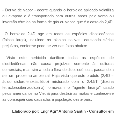
- Deriva de vapor - ocorre quando o herbicida aplicado volatiliza
ou evapora e é transportado para outras áreas pelo vento ou
inversão térmica na forma de gás ou vapor, que é o caso do 2,4D.
O herbicida 2,4D age em todas as espécies dicotiledôneas
(folhas larga), incluindo as plantas nativas, causando sérios
prejuízos, conforme pode-se ver nas fotos abaixo:
Visto este herbicida danificar todas as espécies de
dicotiledôneas, não causa prejuízos somente às culturas
comerciais, mas sim a toda a flora de dicotiledôneas, passando a
ser um problema ambiental. Haja vista que este produto (2,4D =
ácido diclorofenoxiacético) misturado com o 2,4,5T (dioxina
tetraclorodibenzodioxina) formavam o "agente laranja" usado
pelos americanos no Vietnã para destruir as matas e conhece-se
as consequências causadas à população deste país.
Elaborado por: Engº Agrº Antonio Santin - Consultor em