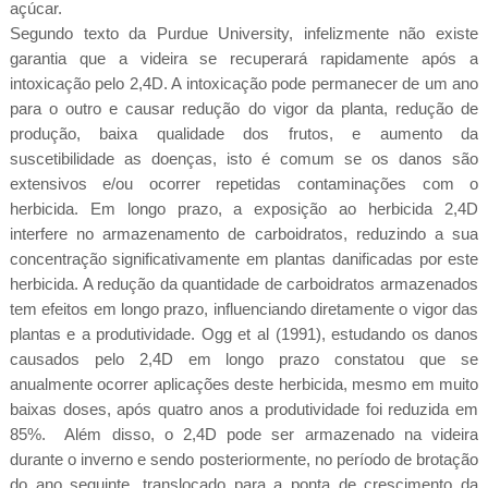
açúcar.
Segundo texto da Purdue University, infelizmente não existe
garantia que a videira se recuperará rapidamente após a
intoxicação pelo 2,4D. A intoxicação pode permanecer de um ano
para o outro e causar redução do vigor da planta, redução de
produção, baixa qualidade dos frutos, e aumento da
suscetibilidade as doenças, isto é comum se os danos são
extensivos e/ou ocorrer repetidas contaminações com o
herbicida. Em longo prazo, a exposição ao herbicida 2,4D
interfere no armazenamento de carboidratos, reduzindo a sua
concentração significativamente em plantas danificadas por este
herbicida. A redução da quantidade de carboidratos armazenados
tem efeitos em longo prazo, influenciando diretamente o vigor das
plantas e a produtividade. Ogg et al (1991), estudando os danos
causados pelo 2,4D em longo prazo constatou que se
anualmente ocorrer aplicações deste herbicida, mesmo em muito
baixas doses, após quatro anos a produtividade foi reduzida em
85%. Além disso, o 2,4D pode ser armazenado na videira
durante o inverno e sendo posteriormente, no período de brotação
do ano seguinte, translocado para a ponta de crescimento da