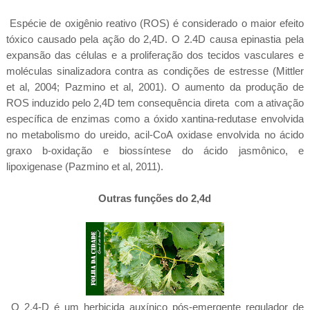
Espécie de oxigênio reativo (ROS) é considerado o maior efeito
tóxico causado pela ação do 2,4D. O 2.4D causa epinastia pela
expansão das células e a proliferação dos tecidos vasculares e
moléculas sinalizadora contra as condições de estresse (Mittler
et al, 2004; Pazmino et al, 2001). O aumento da produção de
ROS induzido pelo 2,4D tem consequência direta com a ativação
específica de enzimas como a óxido xantina-redutase envolvida
no metabolismo do ureido, acil-CoA oxidase envolvida no ácido
graxo b-oxidação e biossíntese do ácido jasmônico, e
lipoxigenase (Pazmino et al, 2011).
Outras funções do 2,4d
O 2,4-D é um herbicida auxínico pós-emergente regulador de