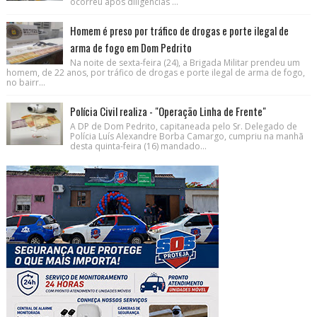
ocorreu após diligências ...
Homem é preso por tráfico de drogas e porte ilegal de
arma de fogo em Dom Pedrito
Na noite de sexta-feira (24), a Brigada Militar prendeu um
homem, de 22 anos, por tráfico de drogas e porte ilegal de arma de fogo,
no bairr...
Polícia Civil realiza - "Operação Linha de Frente"
A DP de Dom Pedrito, capitaneada pelo Sr. Delegado de
Polícia Luís Alexandre Borba Camargo, cumpriu na manhã
desta quinta-feira (16) mandado...