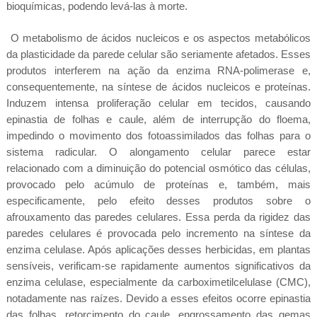
bioquímicas, podendo levá-las à morte.
O metabolismo de ácidos nucleicos e os aspectos metabólicos
da plasticidade da parede celular são seriamente afetados. Esses
produtos interferem na ação da enzima RNA-polimerase e,
consequentemente, na síntese de ácidos nucleicos e proteínas.
Induzem intensa proliferação celular em tecidos, causando
epinastia de folhas e caule, além de interrupção do floema,
impedindo o movimento dos fotoassimilados das folhas para o
sistema radicular. O alongamento celular parece estar
relacionado com a diminuição do potencial osmótico das células,
provocado pelo acúmulo de proteínas e, também, mais
especificamente, pelo efeito desses produtos sobre o
afrouxamento das paredes celulares. Essa perda da rigidez das
paredes celulares é provocada pelo incremento na síntese da
enzima celulase. Após aplicações desses herbicidas, em plantas
sensíveis, verificam-se rapidamente aumentos significativos da
enzima celulase, especialmente da carboximetilcelulase (CMC),
notadamente nas raízes. Devido a esses efeitos ocorre epinastia
das folhas, retorcimento do caule, engrossamento das gemas