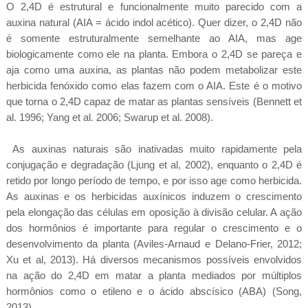
O 2,4D é estrutural e funcionalmente muito parecido com a
auxina natural (AIA = ácido indol acético). Quer dizer, o 2,4D não
é somente estruturalmente semelhante ao AIA, mas age
biologicamente como ele na planta. Embora o 2,4D se pareça e
aja como uma auxina, as plantas não podem metabolizar este
herbicida fenóxido como elas fazem com o AIA. Este é o motivo
que torna o 2,4D capaz de matar as plantas sensíveis (Bennett et
al. 1996; Yang et al. 2006; Swarup et al. 2008).
As auxinas naturais são inativadas muito rapidamente pela
conjugação e degradação (Ljung et al, 2002), enquanto o 2,4D é
retido por longo período de tempo, e por isso age como herbicida.
As auxinas e os herbicidas auxínicos induzem o crescimento
pela elongação das células em oposição à divisão celular. A ação
dos hormônios é importante para regular o crescimento e o
desenvolvimento da planta (Aviles-Arnaud e Delano-Frier, 2012;
Xu et al, 2013). Há diversos mecanismos possíveis envolvidos
na ação do 2,4D em matar a planta mediados por múltiplos
hormônios como o etileno e o ácido abscísico (ABA) (Song,
2013).