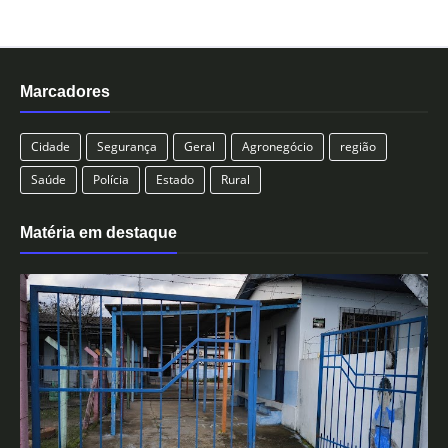
Marcadores
Cidade
Segurança
Geral
Agronegócio
região
Saúde
Polícia
Estado
Rural
Matéria em destaque