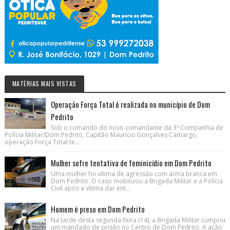
MATÉRIAS MAIS VISTAS
Operação Força Total é realizada no município de Dom
Pedrito
Sob o comando do novo comandante da 3ª Companhia de
Polícia Militar/Dom Pedrito, Capitão Maurício Gonçalves Camargo,
operação Força Total te...
Mulher sofre tentativa de feminicídio em Dom Pedrito
Uma mulher foi vítima de agressão com arma branca em
Dom Pedrito. O caso mobilizou a Brigada Militar e a Polícia
Civil após a vítima dar ent...
Homem é preso em Dom Pedrito
Na tarde desta segunda-feira (14), a Brigada Militar cumpriu
um mandado de prisão no Centro de Dom Pedrito. A ação