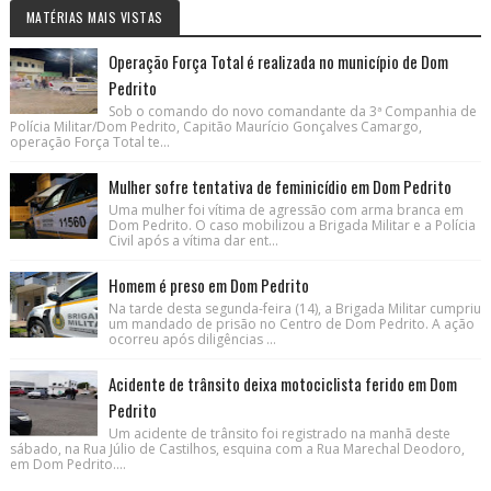
MATÉRIAS MAIS VISTAS
Operação Força Total é realizada no município de Dom
Pedrito
Sob o comando do novo comandante da 3ª Companhia de
Polícia Militar/Dom Pedrito, Capitão Maurício Gonçalves Camargo,
operação Força Total te...
Mulher sofre tentativa de feminicídio em Dom Pedrito
Uma mulher foi vítima de agressão com arma branca em
Dom Pedrito. O caso mobilizou a Brigada Militar e a Polícia
Civil após a vítima dar ent...
Homem é preso em Dom Pedrito
Na tarde desta segunda-feira (14), a Brigada Militar cumpriu
um mandado de prisão no Centro de Dom Pedrito. A ação
ocorreu após diligências ...
Acidente de trânsito deixa motociclista ferido em Dom
Pedrito
Um acidente de trânsito foi registrado na manhã deste
sábado, na Rua Júlio de Castilhos, esquina com a Rua Marechal Deodoro,
em Dom Pedrito....