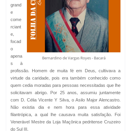
grand
e
come
rciant
e,
focad
o
apena
Bernardino de Vargas Royes - Bacará
s à
profissão. Homem de muita fé em Deus, cultivava a
virtude da caridade, pois era também conhecido como
quem cedia moradas para pessoas necessitadas que lhe
solicitavam abrigo. Por 25 anos, assumiu juntamente
com D. Célia Vicente Y Silva, o Asilo Major Alencastro.
Não existia dia e nem hora para essa atividade
filantrópica, a qual lhe causava muita satisfação. Foi
Venerável Mestre da Loja Maçônica pedritense Cruzeiro
do Sul III.