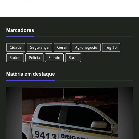
Marcadores
Cidade
Segurança
Geral
Agronegócio
região
Saúde
Polícia
Estado
Rural
Matéria em destaque