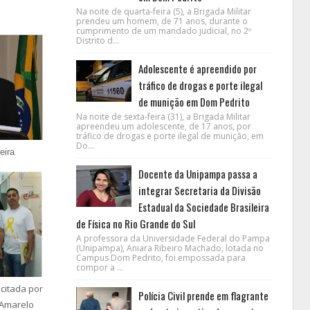
Na noite de quarta-feira (5), a Brigada Militar
prendeu um homem, de 71 anos, durante o
cumprimento de um mandado judicial, no 2º
Distrito d...
Adolescente é apreendido por
tráfico de drogas e porte ilegal
de munição em Dom Pedrito
Na noite de sexta-feira (31), a Brigada Militar
apreendeu um adolescente, de 17 anos, por
tráfico de drogas e porte ilegal de munição, em
Do...
eira
Docente da Unipampa passa a
integrar Secretaria da Divisão
Estadual da Sociedade Brasileira
de Física no Rio Grande do Sul
A professora da Universidade Federal do Pampa
(Unipampa), Aniara Ribeiro Machado, lotada no
Campus Dom Pedrito, foi empossada para
compor a ...
icitada por
Polícia Civil prende em flagrante
 Amarelo