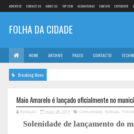
ADVERTISE
CONTACT US
ABOUT US
TOP ITEM
ASSINATURAS
CONTATO
EXPEDIENTE
FOLHA DA CIDADE
HOME
ARCHIVE
PAGES
CONTACTD
TECHN
Breaking News
Maio Amarelo é lançado oficialmente no municí
Redação
maio 08, 2017
Comunidade
,
Notícias
,
Trânsi
Solenidade de lançamento do m