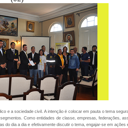
o e a sociedade civil. A intenção é colocar em pauta o tema segura
 segmentos. Como entidades de classe, empresas, federações, as
s do dia a dia e efetivamente discutir o tema, engajar-se em ações 