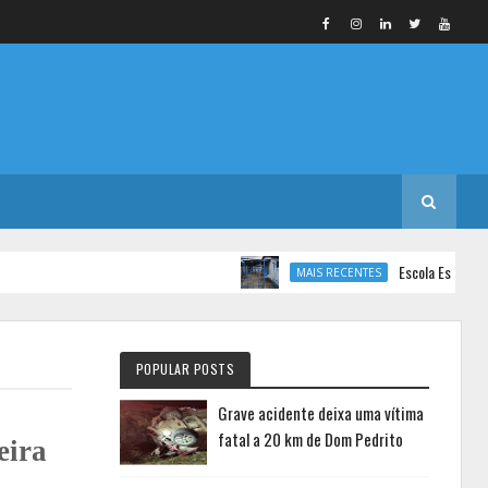
Escola Estadual de En
MAIS RECENTES
POPULAR POSTS
Grave acidente deixa uma vítima
fatal a 20 km de Dom Pedrito
eira