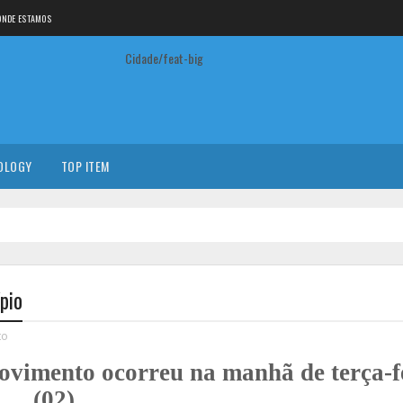
ONDE ESTAMOS
Cidade/feat-big
OLOGY
TOP ITEM
pio
to
ovimento ocorreu na manhã de terça-f
(02)