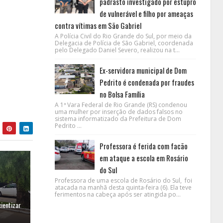
padrasto investigado por estupro
de vulnerável e filho por ameaças
contra vítimas em São Gabriel
A Polícia Civil do Rio Grande do Sul, por meio da
Delegacia de Polícia de São Gabriel, coordenada
pelo Delegado Daniel Severo, realizou na t...
Ex-servidora municipal de Dom
Pedrito é condenada por fraudes
no Bolsa Família
A 1ª Vara Federal de Rio Grande (RS) condenou
uma mulher por inserção de dados falsos no
sistema informatizado da Prefeitura de Dom
Pedrito ...
Professora é ferida com facão
em ataque a escola em Rosário
do Sul
Professora de uma escola de Rosário do Sul, foi
atacada na manhã desta quinta-feira (6). Ela teve
ferimentos na cabeça após ser atingida po...
ientizar