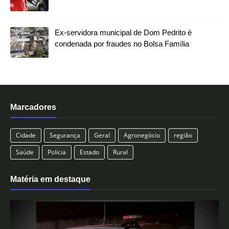
Ex-servidora municipal de Dom Pedrito é
condenada por fraudes no Bolsa Família
Marcadores
Cidade
Segurança
Geral
Agronegócio
região
Saúde
Polícia
Estado
Rural
Matéria em destaque