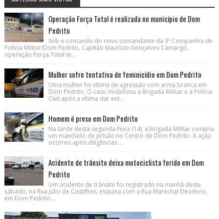
Operação Força Total é realizada no município de Dom
Pedrito
Sob o comando do novo comandante da 3ª Companhia de
Polícia Militar/Dom Pedrito, Capitão Maurício Gonçalves Camargo,
operação Força Total te...
Mulher sofre tentativa de feminicídio em Dom Pedrito
Uma mulher foi vítima de agressão com arma branca em
Dom Pedrito. O caso mobilizou a Brigada Militar e a Polícia
Civil após a vítima dar ent...
Homem é preso em Dom Pedrito
Na tarde desta segunda-feira (14), a Brigada Militar cumpriu
um mandado de prisão no Centro de Dom Pedrito. A ação
ocorreu após diligências ...
Acidente de trânsito deixa motociclista ferido em Dom
Pedrito
Um acidente de trânsito foi registrado na manhã deste
sábado, na Rua Júlio de Castilhos, esquina com a Rua Marechal Deodoro,
em Dom Pedrito....