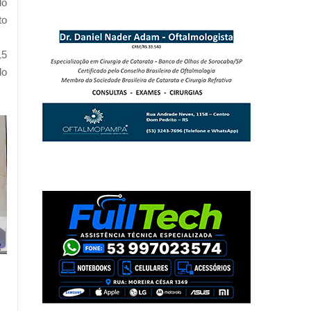
do
to
15
do