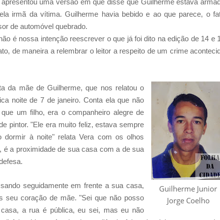
do apresentou uma versão em que disse que Guilherme estava arma
ela irmã da vítima. Guilherme havia bebido e ao que parece, o fa
isor de automóvel quebrado.
não é nossa intenção reescrever o que já foi dito na edição de 14 e 
ato, de maneira a relembrar o leitor a respeito de um crime aconteci
a da mãe de Guilherme, que nos relatou o
ca noite de 7 de janeiro. Conta ela que não
 que um filho, era o companheiro alegre de
de pintor. "Ele era muito feliz, estava sempre
 dormir à noite" relata Vera com os olhos
s, é a proximidade de sua casa com a de sua
defesa.
ssando seguidamente em frente a sua casa,
Guilherme Junior
s seu coração de mãe. "Sei que não posso
Jorge Coelho
casa, a rua é pública, eu sei, mas eu não