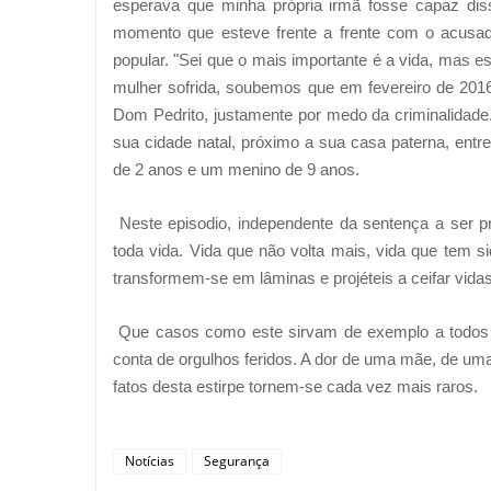
esperava que minha própria irmã fosse capaz diss
momento que esteve frente a frente com o acusado
popular. "Sei que o mais importante é a vida, mas e
mulher sofrida, soubemos que em fevereiro de 2016
Dom Pedrito, justamente por medo da criminalidade. 
sua cidade natal, próximo a sua casa paterna, entr
de 2 anos e um menino de 9 anos.
Neste episodio, independente da sentença a ser pr
toda vida. Vida que não volta mais, vida que tem s
transformem-se em lâminas e projéteis a ceifar vida
Que casos como este sirvam de exemplo a todos 
conta de orgulhos feridos. A dor de uma mãe, de uma
fatos desta estirpe tornem-se cada vez mais raros.
Notícias
Segurança