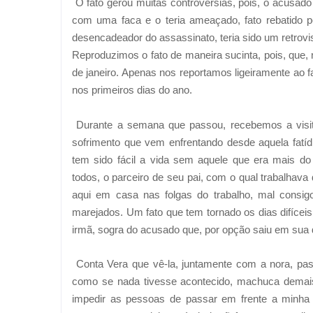
O fato gerou muitas controvérsias, pois, o acusa
com uma faca e o teria ameaçado, fato rebatido p
desencadeador do assassinato, teria sido um retrov
Reproduzimos o fato de maneira sucinta, pois, que, 
de janeiro. Apenas nos reportamos ligeiramente ao f
nos primeiros dias do ano.
Durante a semana que passou, recebemos a visit
sofrimento que vem enfrentando desde aquela fatídi
tem sido fácil a vida sem aquele que era mais do
todos, o parceiro de seu pai, com o qual trabalhava 
aqui em casa nas folgas do trabalho, mal consigo
marejados. Um fato que tem tornado os dias difícei
irmã, sogra do acusado que, por opção saiu em sua 
Conta Vera que vê-la, juntamente com a nora, pa
como se nada tivesse acontecido, machuca demai
impedir as pessoas de passar em frente a minha 