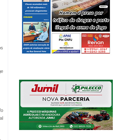
os
ge
fo
al