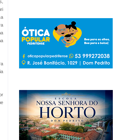
s,
ri
sa
ra
na
na
ra
ia
or
ue