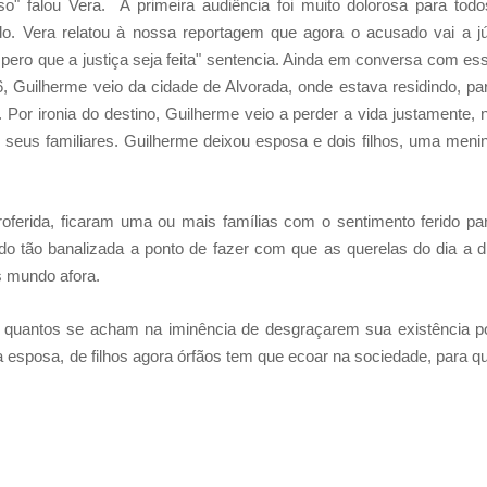
o" falou Vera. A primeira audiência foi muito dolorosa para todo
. Vera relatou à nossa reportagem que agora o acusado vai a jú
spero que a justiça seja feita" sentencia. Ainda em conversa com es
, Guilherme veio da cidade de Alvorada, onde estava residindo, pa
Por ironia do destino, Guilherme veio a perder a vida justamente, 
e seus familiares. Guilherme deixou esposa e dois filhos, uma meni
oferida, ficaram uma ou mais famílias com o sentimento ferido pa
ido tão banalizada a ponto de fazer com que as querelas do dia a d
s mundo afora.
quantos se acham na iminência de desgraçarem sua existência p
 esposa, de filhos agora órfãos tem que ecoar na sociedade, para q