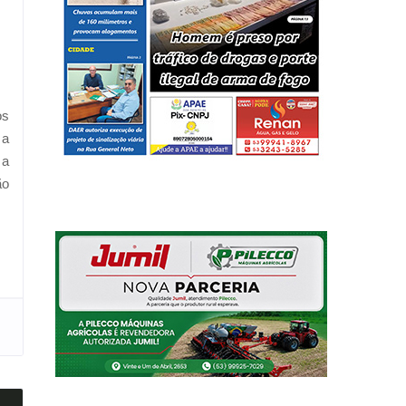
os
 a
 a
ão