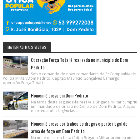
MATÉRIAS MAIS VISTAS
Operação Força Total é realizada no município de Dom
Pedrito
Sob o comando do novo comandante da 3ª Companhia de
Polícia Militar/Dom Pedrito, Capitão Maurício Gonçalves Camargo,
operação Força Total te...
Homem é preso em Dom Pedrito
Na tarde desta segunda-feira (14), a Brigada Militar cumpriu
um mandado de prisão no Centro de Dom Pedrito. A ação
ocorreu após diligências ...
Homem é preso por tráfico de drogas e porte ilegal de
arma de fogo em Dom Pedrito
Na noite de sexta-feira (24), a Brigada Militar prendeu um